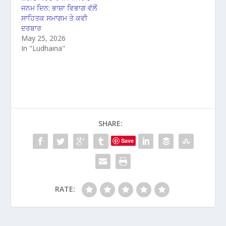
ਜਨਮ ਦਿਨ: ਭਾਸ਼ਾ ਵਿਭਾਗ ਵੱਲੋਂ
ਸਾਹਿਤਕ ਸਮਾਗਮ ਤੇ ਕਵੀ
ਦਰਬਾਰ
May 25, 2026
In "Ludhaina"
SHARE:
Save
RATE: