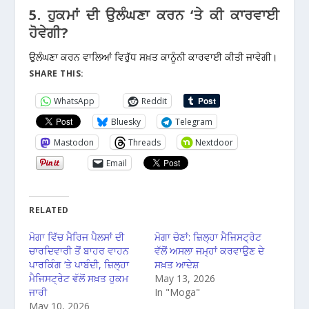
5. ਹੁਕਮਾਂ ਦੀ ਉਲੰਘਣਾ ਕਰਨ ‘ਤੇ ਕੀ ਕਾਰਵਾਈ
ਹੋਵੇਗੀ?
ਉਲੰਘਣਾ ਕਰਨ ਵਾਲਿਆਂ ਵਿਰੁੱਧ ਸਖ਼ਤ ਕਾਨੂੰਨੀ ਕਾਰਵਾਈ ਕੀਤੀ ਜਾਵੇਗੀ।
SHARE THIS:
WhatsApp
Reddit
Bluesky
Telegram
Mastodon
Threads
Nextdoor
Email
RELATED
ਮੋਗਾ ਵਿੱਚ ਮੈਰਿਜ ਪੈਲਸਾਂ ਦੀ
ਮੋਗਾ ਚੋਣਾਂ: ਜ਼ਿਲ੍ਹਾ ਮੈਜਿਸਟ੍ਰੇਟ
ਚਾਰਦਿਵਾਰੀ ਤੋਂ ਬਾਹਰ ਵਾਹਨ
ਵੱਲੋਂ ਅਸਲਾ ਜਮ੍ਹਾਂ ਕਰਵਾਉਣ ਦੇ
ਪਾਰਕਿੰਗ ’ਤੇ ਪਾਬੰਦੀ, ਜ਼ਿਲ੍ਹਾ
ਸਖ਼ਤ ਆਦੇਸ਼
ਮੈਜਿਸਟ੍ਰੇਟ ਵੱਲੋਂ ਸਖ਼ਤ ਹੁਕਮ
May 13, 2026
ਜਾਰੀ
In "Moga"
May 10, 2026