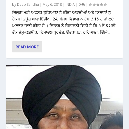
by
Deep Sandhu
|
May 6, 2018
|
INDIA
|
0
|
ਜਿਲ੍ਹਾ ਮੰਡੀ ਅਫਸਰ ਲੁਧਿਆਣਾ ਨੇ ਕੀਤਾ ਆੜਤੀਆਂ ਅਤੇ ਕਿਸਾਨਾਂ ਨੂੰ
ਚੌਕਸ ਨਿਊਜ਼ ਆਫ ਇੰਡੀਆ 24, ਮੌਸਮ ਵਿਭਾਗ ਨੇ ਦੇਸ਼ ਦੇ 16 ਰਾਜਾਂ ਲਈ
ਅਲਰਟ ਜਾਰੀ ਕੀਤਾ ਹੈ । ਵਿਭਾਗ ਨੇ ਚਿਤਾਵਨੀ ਦਿੱਤੀ ਹੈ ਕਿ 6 ਤੋਂ 8 ਮਈ
ਤੱਕ ਜੰਮੂ-ਕਸ਼ਮੀਰ, ਹਿਮਾਚਲ ਪ੍ਰਦੇਸ਼, ਉਤਰਾਖੰਡ, ਹਰਿਆਣਾ, ਦਿੱਲੀ,...
READ MORE