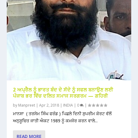
2 ਅਪ੍ਰੈਲ ਨੂੰ ਭਾਰਤ ਬੰਦ ਦੇ ਸੱਦੇ ਨੂੰ ਸਫਲ ਬਨਾਉਣ ਲਈ
ਪੰਜਾਬ ਭਰ ਵਿੱਚ ਦਲਿਤ ਸਮਾਜ ਸਰਗਰਮ — ਗਹਿਰੀ
by
Manpreet
|
Apr 2, 2018
|
INDIA
|
0
|
ਮਾਨਸਾ ( ਤਰਸੇਮ ਸਿੰਘ ਫਰੰਡ ) ਪਿਛਲੇ ਦਿਨੀ ਸੁਪਰੀਮ ਕੋਰਟ ਵੱਲੋਂ
ਅਨੁਸੂਚਿਤ ਜਾਤੀ ਐਕਟ 1989 ਨੂੰ ਕਮਜੋਰ ਕਰਨ ਵਾਲੇ...
READ MORE