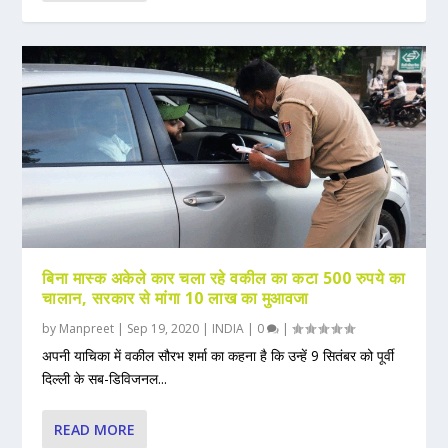
बिना मास्क अकेले कार चला रहे वकील का कटा 500 रुपये का
चालान, सरकार से मांगा 10 लाख का मुआवजा
by
Manpreet
|
Sep 19, 2020
|
INDIA
|
0
|
अपनी याचिका में वकील सौरभ शर्मा का कहना है कि उन्हें 9 सितंबर को पूर्वी
दिल्ली के सब-डिविजनल...
READ MORE