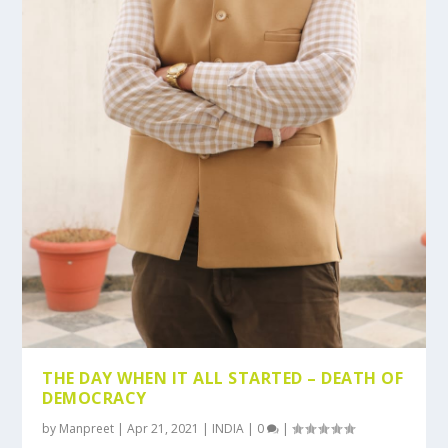
THE DAY WHEN IT ALL STARTED – DEATH OF
DEMOCRACY
by
Manpreet
|
Apr 21, 2021
|
INDIA
|
0
|