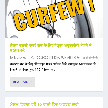
जिला नवासी कर्फ्यू पास के लिए बेतुका अनुप्रयोगों भेजने से
परहेज करे
by
Manpreet
|
Mar 26, 2020
|
INDIA
,
PUNJAB
|
0
|
काउंटर पास के लिए ऑनलाइन 800 आवेदन मिले: उपायुक्त आपातकाल की
स्थिति को देखते हुए, 197 में किए गए...
READ MORE
ਮੋਸਮ ਵਿਭਾਗ ਵੱਲੋਂ 16 ਰਾਜਾਂ ਵਿੱਚ ਅਲਰਟ ਜਾਰੀ