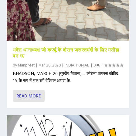
भदेस थानाध्यक्ष जो कर्फ्यू के दौरान जरूरतमंदों के लिए मसीहा
बन गए
by
Manpreet
|
Mar 26, 2020
|
INDIA
,
PUNJAB
|
0
|
BHADSON, MARCH 26 (गुरदीप तिवाना) – कोरोना वायरस कोविद
19 के रूप में चल रही वैश्विक आपदा के...
READ MORE