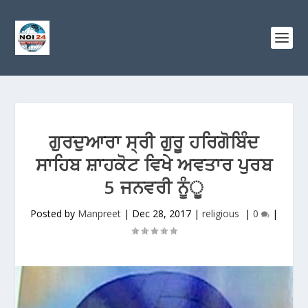
ਗੁਰਦੁਆਰਾ ਸ੍ਰੀ ਗੁਰੂ ਹਰਿਗੋਬਿੰਦ
ਸਾਹਿਬ ਸ਼ਾਹਕੋਟ ਵਿਖੇ ਅਵਤਾਰ ਪੁਰਬ
5 ਜਨਵਰੀ ਨੂੰੂ
Posted by
Manpreet
|
Dec 28, 2017
|
religious
|
0
|