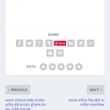
SHARE:
Save
RATE:
PREVIOUS
NEXT
ਅਜ਼ਾਦ ਸਪੋਰਟਸ ਕਲੱਬ ਸ਼ਾਹਕੋਟ
ਸਰਪੰਚ ਸਾਹਿਬ ਸਿੰਘ ਭੈਣੀ ਦਾ
(ਰਜਿ) ਵੱਲੋਂ ਸ਼ਾਹਕੋਟ ਫੁੱਟਬਾਲ ਕੱਪ
ਵਰੀਣਾ ਕਰਵਾਇਆ
ਧੂਮ -ਧੜੱਕੇ ਨਾਲ ਸ਼ੁਰੂ