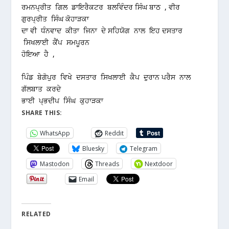
ਰਮਨਪ੍ਰੀਤ ਗਿਲ ਡਾਇਰੈਕਟਰ ਬਲਵਿੰਦਰ ਸਿੰਘ ਬਾਠ , ਵੀਰ
ਗੁਰਪ੍ਰੀਤ ਸਿੰਘ ਕੋਹਾੜਕਾ
ਦਾ ਵੀ ਧੰਨਵਾਦ ਕੀਤਾ ਜਿਨਾ ਦੇ ਸਹਿਯੋਗ ਨਾਲ ਇਹ ਦਸਤਾਰ
ਸਿਖਲਾਈ ਕੈਂਪ ਸਮਪੂਰਨ
ਹੋਇਆ ਹੈ ,
ਪਿੰਡ ਬੇਗੋਪੁਰ ਵਿਖੇ ਦਸਤਾਰ ਸਿਖਲਾਈ ਕੈਪ ਦੁਰਾਨ ਪਰੈਸ ਨਾਲ
ਗੱਲਬਾਤ ਕਰਦੇ
ਭਾਈ ਪ੍ਭਦੀਪ ਸਿੰਘ ਕੁਹਾੜਕਾ
SHARE THIS:
WhatsApp
Reddit
Bluesky
Telegram
Mastodon
Threads
Nextdoor
Email
RELATED