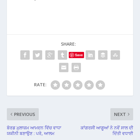
SHARE:
Save
RATE:
PREVIOUS
NEXT
ਬੋਰਡ ਮੁਲਾਜ਼ਮ ਆਮਦਨ ਵਿੱਚ ਵਾਧਾ
ਕਾਂਗਰਸੀ ਆਗੂਆਂ ਨੇ ਨਵੇਂ ਸਾਲ ਦੀ
ਯਕੀਨੀ ਬਣਾਉਣ : ਪਰੇ, ਆਲਮ
ਦਿੱਤੀ ਵਧਾਈ