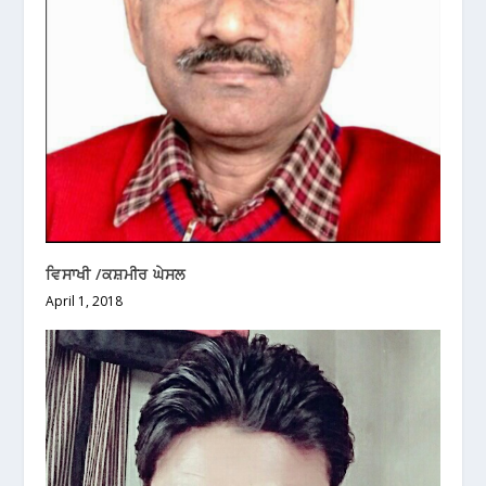
ਵਿਸਾਖੀ /ਕਸ਼ਮੀਰ ਘੇਸਲ
April 1, 2018