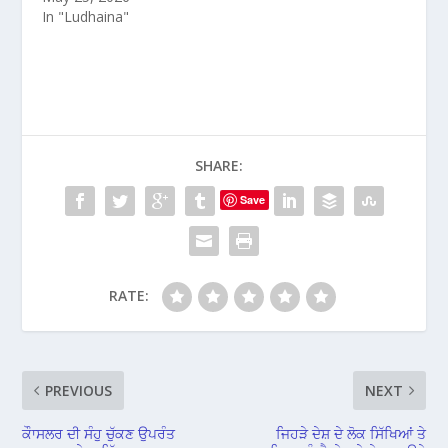
In "Ludhaina"
SHARE:
Save
RATE:
PREVIOUS
NEXT
ਕੌਾਸਲਰ ਦੀ ਸੰਹੁ ਚੁੱਕਣ ਉਪਰੰਤ
ਜਿਹੜੇ ਦੇਸ਼ ਦੇ ਲੋਕ ਸਿੱਖਿਆਂ ਤੇ