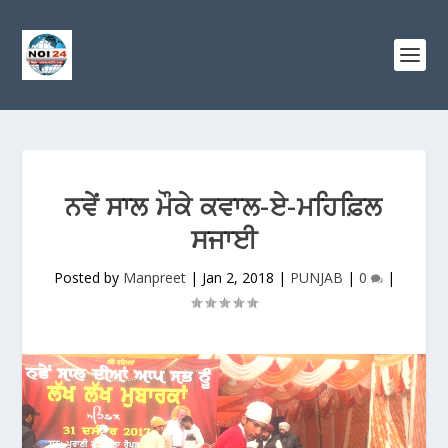
ਨਵੇਂ ਸਾਲ ਮੌਕੇ ਕਵਾਲ-ਏ-ਮਹਿਫ਼ਿਲ
ਸਜਾਈ
Posted by
Manpreet
|
Jan 2, 2018
|
PUNJAB
|
0
|