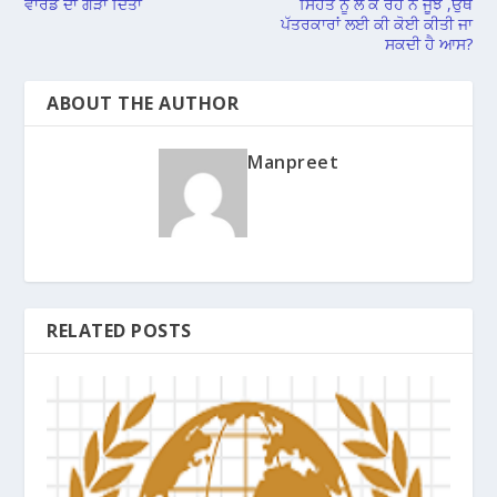
ਵਾਰਡ ਦਾ ਗੇੜਾ ਦਿੱਤਾ
ਸਿਹਤ ਨੂੰ ਲੈ ਕੇ ਰਹੇ ਨੇ ਜੂਝ ,ਉਥੇ
ਪੱਤਰਕਾਰਾਂ ਲਈ ਕੀ ਕੋਈ ਕੀਤੀ ਜਾ
ਸਕਦੀ ਹੈ ਆਸ?
ABOUT THE AUTHOR
Manpreet
RELATED POSTS