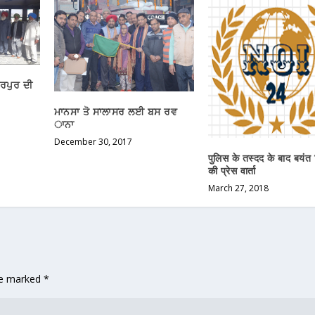
ੇਰਪੁਰ ਦੀ
ਮਾਨਸਾ ਤੋ ਸਾਲਾਸਰ ਲਈ ਬਸ ਰਵ
ਾਨਾ
December 30, 2017
पुलिस के तस्दद के बाद बयंत स
की प्रेस वार्ता
March 27, 2018
are marked
*