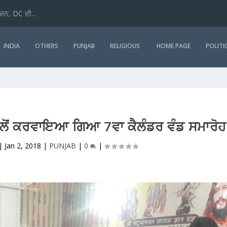
ਜ਼ਨ, DC ਦੀ...
INDIA
OTHERS
PUNJAB
RELIGIOUS
HOME PAGE
POLITI
ਵੱਲੋਂ ਕਰਵਾਇਆ ਗਿਆ 7ਵਾ ਕੈਲੰਡਰ ਵੰਡ ਸਮਾਰੋਹ
|
Jan 2, 2018
|
PUNJAB
|
0
|