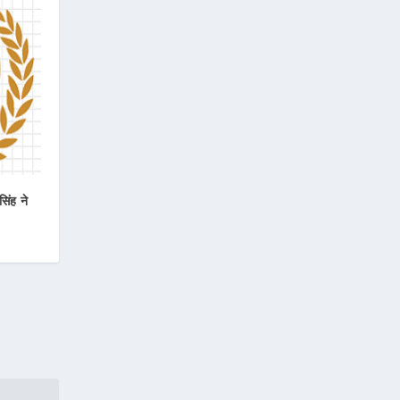
िंह ने