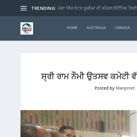
TRENDING:
ਮੋਗਾ ਵਿੱਚ ਵੋਟਰ ਸੂਚੀਆਂ ਦੀ ਸਪੈਸ਼ਲ ਇੰਟੈਂਸਿਵ ਰਿਵੀ
HOME
AUSTRALIA
CANADA
ਸ੍ਰੀ ਰਾਮ ਨੌਮੀ ਉਤਸਵ ਕਮੇਟੀ 
Posted by
Manpreet