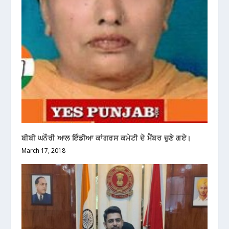
ਬੀਬੀ ਘਨੌਰੀ ਆਲ ਇੰਡੀਆ ਕਾਂਗਰਸ ਕਮੇਟੀ ਦੇ ਮੈਂਬਰ ਚੁਣੇ ਗਏ।
March 17, 2018