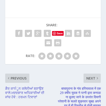
SHARE:
Save
RATE:
PREVIOUS
NEXT
ਗੈਰ ਕਾਨੰੂਨ ਕਲੋਨੀਆਂ ਬਣਾਉਣ
बाघापुराना के गांव हरियावाला में एक
ਵਾਲੇ ਮਦਦਗਾਰ ਅਧਿਕਾਰੀਆਂ ਦੀ
29 वर्षीय युवक ने पत्नी द्वारा कनाडा
ਜਾਂਚ ਹੋਵੇ : ਹਰਮਨ ਟਿਵਾਣਾਂ
ना बुलाए जाने के उपरांत दिमागी
परेशानी के चलते शुक्रवार सुबह अपने
घर में ही पिस्तौल से गोली मारकर