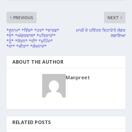
PREVIOUS
NEXT
*ਸੁਨਾਮ* *ਵਿੱਚ* *ਹਰ* *ਵਾਰਡ*
ਮਾਘੀ ਦੇ ਪਵਿੱਤਰ ਦਿਹਾੜੇ’ਤੇ ਲੰਗਰ
*ਦੇ* *ਅੱਗਰਵਾਲ* *ਪਰਿਵਾਰਾਂ*
ਲਗਾਇਆ
*ਨੂੰ* *ਜੋੜਨ* *ਦੀ* *ਮੁਹਿੰਮ*
*ਦਾ* *ਕੀਤਾ* *ਸ਼ੰਖਨਾਦ*
ABOUT THE AUTHOR
Manpreet
RELATED POSTS