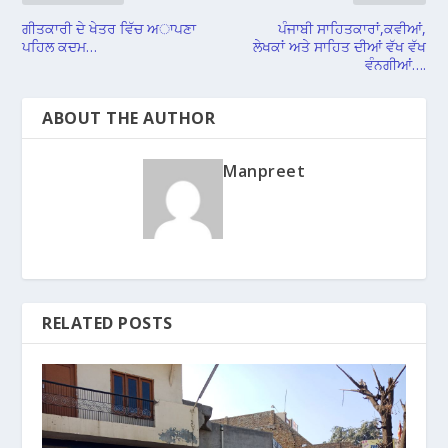
ਗੀਤਕਾਰੀ ਦੇ ਖੇਤਰ ਵਿੱਚ ਅਾਪਣਾ
ਪੰਜਾਬੀ ਸਾਹਿਤਕਾਰਾਂ,ਕਵੀਆਂ,
ਪਹਿਲ ਕਦਮ…
ਲੇਖਕਾਂ ਅਤੇ ਸਾਹਿਤ ਦੀਆਂ ਵੱਖ ਵੱਖ
ਵੰਨਗੀਆਂ….
ABOUT THE AUTHOR
Manpreet
RELATED POSTS