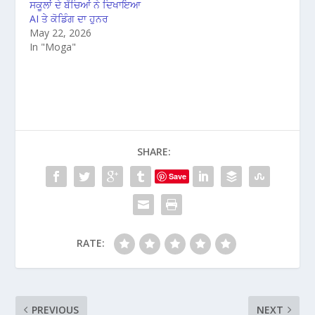
ਸਕੂਲਾਂ ਦੇ ਬੱਚਿਆਂ ਨੇ ਦਿਖਾਇਆ
AI ਤੇ ਕੋਡਿੰਗ ਦਾ ਹੁਨਰ
May 22, 2026
In "Moga"
SHARE:
Save
RATE:
PREVIOUS
NEXT