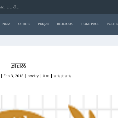
ਜ਼ਨ, DC ਦੀ...
INDIA
OTHERS
PUNJAB
RELIGIOUS
HOME PAGE
POLITI
ਗ਼ਜ਼ਲ
|
Feb 3, 2018
|
poetry
|
0
|