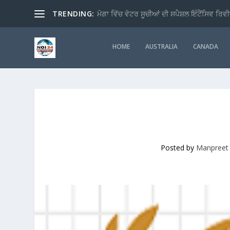
TRENDING:
ਮੋਗਾ ਵਿੱਚ ਵੋਟਰ ਸੂਚੀਆਂ ਦੀ ਸਪੈਸ਼ਲ ਇੰਟੈਂਸਿਵ ਰਿਵੀ
HOME
AUSTRALIA
CANADA
Posted by
Manpreet