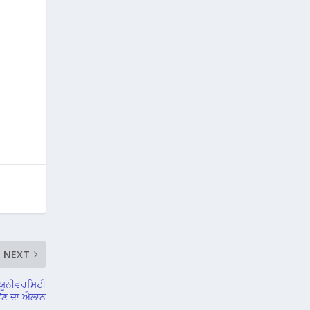
NEXT
 ਯੂਨੀਵਰਸਿਟੀ
ਾਉਣ ਦਾ ਐਲਾਨ