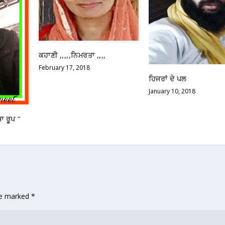
ਕਹਾਣੀ ,,,,,ਨਿਮਰਤਾ ,,,,
February 17, 2018
ਹਿਜਰਾਂ ਦੇ ਪਲ
January 10, 2018
ਜਾ ਰੂਪ “
are marked
*