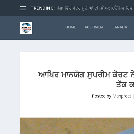
TRENDING:
ਮੋਗਾ ਵਿੱਚ ਵੋਟਰ ਸੂਚੀਆਂ ਦੀ ਸਪੈਸ਼ਲ ਇੰਟੈਂਸਿਵ ਰਿਵੀ
HOME
AUSTRALIA
CANADA
ਆਖਿਰ ਮਾਨਯੋਗ ਸੁਪਰੀਮ ਕੋਰਟ ਨ
ਤੱਕ 
Posted by
Manpreet