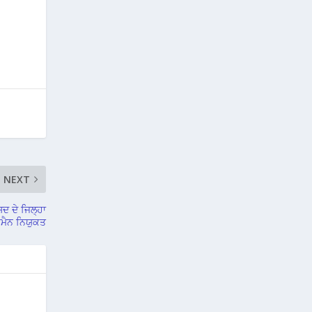
NEXT
਼ਦ ਦੇ ਜਿਲ੍ਹਾ
ਮੈਨ ਨਿਯੁਕਤ