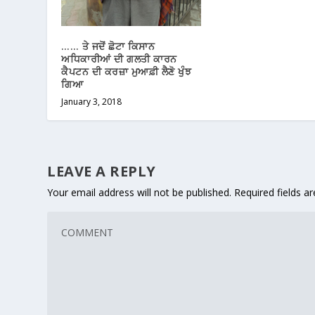
…… ਤੇ ਜਦੋਂ ਛੋਟਾ ਕਿਸਾਨ
ਅਧਿਕਾਰੀਆਂ ਦੀ ਗਲਤੀ ਕਾਰਨ
ਕੈਪਟਨ ਦੀ ਕਰਜ਼ਾ ਮੁਆਫ਼ੀ ਲੈਣੋ ਖੁੰਝ
ਗਿਆ
January 3, 2018
LEAVE A REPLY
Your email address will not be published.
Required fields 