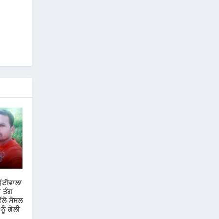
ੁੱਟੀਵਾਲਾ
 ਤੰਗ
ਲੋ ਸੋਸਲ
ੂੰ ਗੋਲੀ