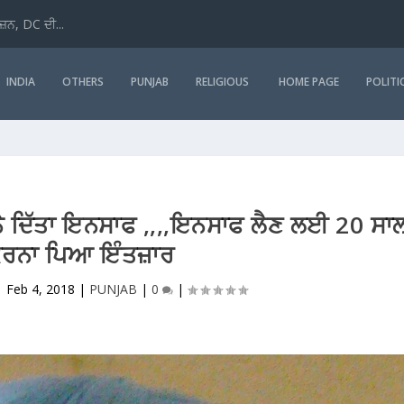
ਜ਼ਨ, DC ਦੀ...
INDIA
OTHERS
PUNJAB
RELIGIOUS
HOME PAGE
POLITI
ੇ ਦਿੱਤਾ ਇਨਸਾਫ ,,,,ਇਨਸਾਫ ਲੈਣ ਲਈ 20 ਸਾ
ਕਰਨਾ ਪਿਆ ਇੰਤਜ਼ਾਰ
|
Feb 4, 2018
|
PUNJAB
|
0
|