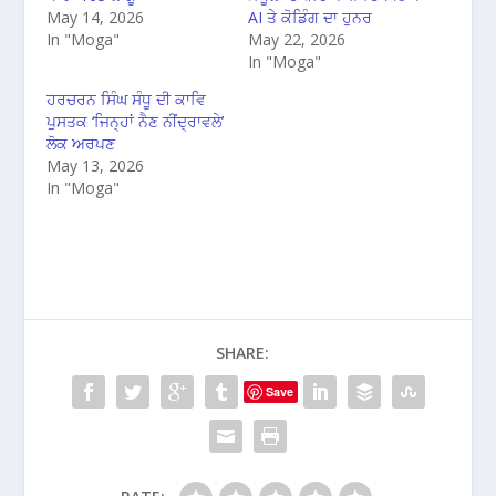
May 14, 2026
AI ਤੇ ਕੋਡਿੰਗ ਦਾ ਹੁਨਰ
In "Moga"
May 22, 2026
In "Moga"
ਹਰਚਰਨ ਸਿੰਘ ਸੰਧੂ ਦੀ ਕਾਵਿ
ਪੁਸਤਕ ‘ਜਿਨ੍ਹਾਂ ਨੈਣ ਨੀਂਦ੍ਰਾਵਲੇ’
ਲੋਕ ਅਰਪਣ
May 13, 2026
In "Moga"
SHARE:
Save