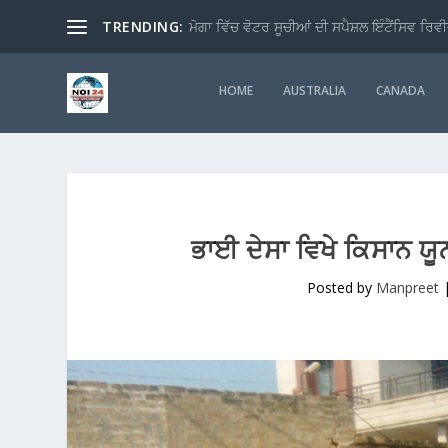
TRENDING:
ਮੋਗਾ ਵਿੱਚ ਵੋਟਰ ਸੂਚੀਆਂ ਦੀ ਸਪੈਸ਼ਲ ਇੰਟੈਂਸਿਵ ਰਿਵੀ
HOME
AUSTRALIA
CANADA
ਭਾਈ ਦੇਸਾ ਵਿਖੇ ਕਿਸਾਨ ਯ
Posted by
Manpreet