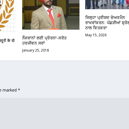
ਜਿਲ੍ਹਾ ਪ੍ਰੀਸ਼ਦ ਚੇਅਰਮੈਨ
ਰਾਖਵਾਂਕਰਨ: ਪੱਛੜੀਆਂ ਸ਼੍ਰੇ
ਨਾਲ ਵਿਤਕਰਾ
May 15, 2026
ਨੌਜਵਾਨਾਂ ਲਈ ਪ੍ਰੇਰਨਾ-ਸਰੋਤ
ूरों के दो
ਹਰਜੀਵਨ ਸਰਾਂ
January 25, 2018
are marked
*