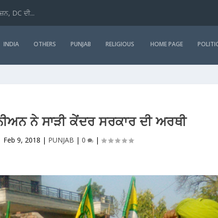
ਜ਼ਨ, DC ਦੀ...
INDIA
OTHERS
PUNJAB
RELIGIOUS
HOME PAGE
POLITI
ੂਨੀਅਨ ਨੇ ਸਾੜੀ ਕੇਂਦਰ ਸਰਕਾਰ ਦੀ ਅਰਥੀ
|
Feb 9, 2018
|
PUNJAB
|
0
|