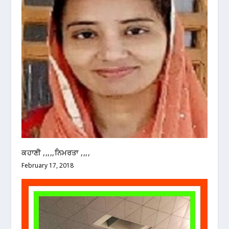
ਕਹਾਣੀ ,,,,,ਨਿਮਰਤਾ ,,,,
February 17, 2018