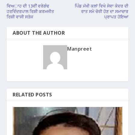
ਵਿਅਾਹ ਦੀ 13ਵੀਂ ਵਰੇਗੰਢ
ਪਿੰਡ ਮੱਖੀ ਕਲਾਂ ਵਿਖੇ ਸੇਵਾ ਕੇਦਰ ਦੀ
ਹਰਵਿੰਦਰਪਾਲ ਰਿਸ਼ੀ ਕਰਮਜੀਤ
ਰਾਤ ਸਮੇ ਚੋਰੀ ਹੋਣ ਦਾ ਸਮਾਚਾਰ
ਰਿਸ਼ੀ ਵਾਸੀ ਸਤੋਜ
ਪ੍ਰਾਪਤ ਹੋਇਆ
ABOUT THE AUTHOR
Manpreet
RELATED POSTS