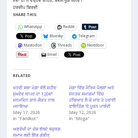
ਏਦਾਂ ਹੀ ਨੇ ਵਰ੍ਹਦੇ ਰਹਿਣੇ, ਬੱਦਲ ਖੂਬ ਘਨੇਰੇ।
ਹਰਦੀਪ ਬਿਰਦੀ
SHARE THIS:
WhatsApp
Reddit
Bluesky
Telegram
Mastodon
Threads
Nextdoor
Email
RELATED
ਖਤਰੀ ਸਭਾ ਮੋਗਾ ਵੱਲੋਂ ਸ਼ਹੀਦ
ਮੋਗਾ ਵਿੱਚ ਮੈਰਿਜ ਪੈਲਸਾਂ ਅਤੇ
ਸੁਖਦੇਵ ਥਾਪਰ ਦਾ 120ਵਾਂ
ਜਨਤਕ ਸਮਾਗਮਾਂ ਵਿੱਚ
ਜਨਮਦਿਨ ਸ਼ਾਨੋ-ਸ਼ੌਕਤ ਨਾਲ
ਹਥਿਆਰ ਲੈ ਕੇ ਜਾਣ ਤੇ ਹਵਾਈ
ਮਨਾਇਆ
ਫਾਇਰਿੰਗ ‘ਤੇ ਪੂਰਨ ਪਾਬੰਦੀ
May 17, 2026
May 12, 2026
In "Faridkot"
In "Moga"
ਅਣਦੇਖੀ ਦਾ ਦੰਸ਼ ਝੱਲਦੇ ਬਜ਼ੁਰਗ:
ਸਮਾਜ ਲਈ ਇੱਕ ਗੰਭੀਰ