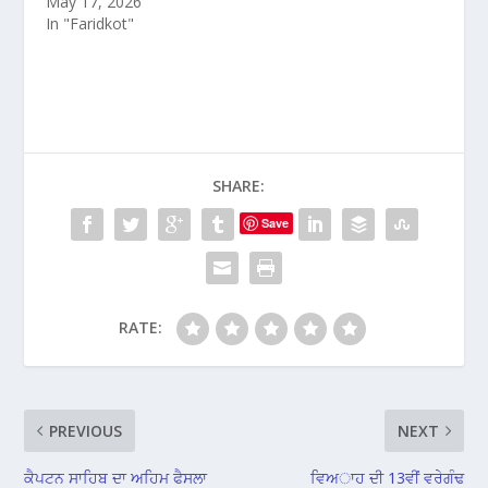
May 17, 2026
In "Faridkot"
SHARE:
Save
RATE:
PREVIOUS
NEXT
ਕੈਪਟਨ ਸਾਹਿਬ ਦਾ ਅਹਿਮ ਫੈਸਲਾ
ਵਿਅਾਹ ਦੀ 13ਵੀਂ ਵਰੇਗੰਢ