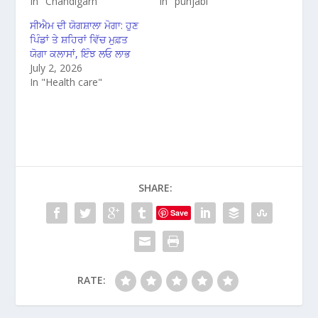
In "Chandigarh"
In "punjabi"
ਸੀਐਮ ਦੀ ਯੋਗਸ਼ਾਲਾ ਮੋਗਾ: ਹੁਣ
ਪਿੰਡਾਂ ਤੇ ਸ਼ਹਿਰਾਂ ਵਿੱਚ ਮੁਫ਼ਤ
ਯੋਗਾ ਕਲਾਸਾਂ, ਇੰਝ ਲਓ ਲਾਭ
July 2, 2026
In "Health care"
SHARE:
Save
RATE: