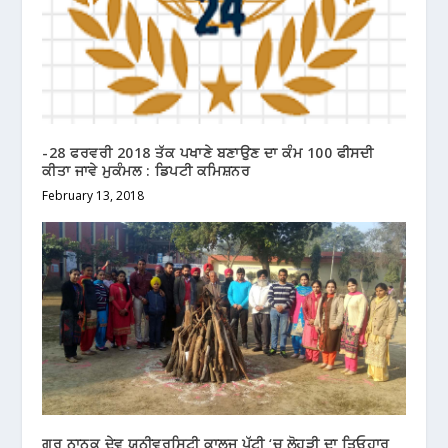
-28 ਫਰਵਰੀ 2018 ਤੱਕ ਪਖਾਣੇ ਬਣਾਉਣ ਦਾ ਕੰਮ 100 ਫੀਸਦੀ
ਕੀਤਾ ਜਾਵੇ ਮੁਕੰਮਲ : ਡਿਪਟੀ ਕਮਿਸ਼ਨਰ
February 13, 2018
ਗੁਰੂ ਨਾਨਕ ਦੇਵ ਯੂਨੀਵਰਸਿਟੀ ਕਾਲਜ ਪੱਟੀ ‘ਚ ਲੋਹੜੀ ਦਾ ਤਿਓਹਾਰ