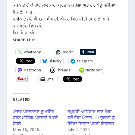
ਕਰਨ ਦੇ ਹੱਕਾਂ ਬਾਰੇ ਜਾਣਕਾਰੀ ਪ੍ਰਦਾਨ ਕਰੇਗਾ ਅਤੇ ਹੋਰ ਪੇਂਡੂ ਸਮੱਸਿਆ
ਬਿਜਲੀ, ਪਾਣੀ,
ਜਮੀਨ ਦੇ ਮੁੱਦੇ ਐਸ.ਸੀ. ਐਸ.ਟੀ. ਐਕਟ ਵਿੱਚ ਕੀਤੀ ਤਬਦੀਲੀ ਬਾਰੇ
ਕਾਨਫਰੰਸ਼ ਵਿੱਚ ਮੁੱਦੇ
ਵਿਚਾਰੇ ਜਾਣਗੇ।
SHARE THIS:
WhatsApp
Reddit
Bluesky
Telegram
Mastodon
Threads
Nextdoor
Email
RELATED
ਪੰਜਾਬ ਪੈਨਸ਼ਨਰਜ਼ ਜੁਆਇੰਟ
ਜਮੂਹਰੀ ਅਧਿਕਾਰ ਸਭਾ ਮੋਗਾ
ਫਰੰਟ ਮੀਟਿੰਗ: ਪੈਨਸ਼ਨਾਂ ਤੇ ਵੱਡੇ
ਵੱਲੋਂ ਵੱਡਾ ਐਲਾਨ: 27 ਜੁਲਾਈ ਨੂੰ
ਫੈਸਲੇ
ਹੋਵੇਗਾ ਜ਼ਿਲ੍ਹਾ ਪੱਧਰੀ ਇਜਲਾਸ
May 16, 2026
July 2, 2026