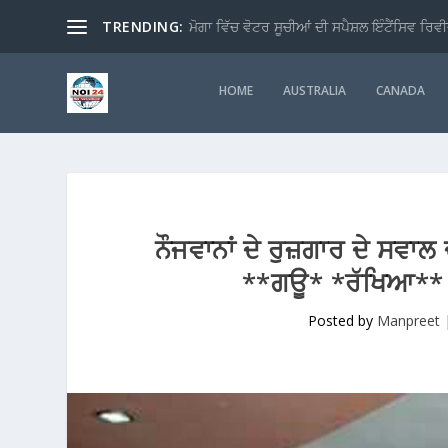
TRENDING:
ਮੋਗਾ ਵਿੱਚ ਵੋਟਰ ਸੂਚੀਆਂ ਦੀ ਸਪੈਸ਼ਲ ਇੰਟੈਂਸਿਵ ਰਿਵੀ
HOME
AUSTRALIA
CANADA
ਨੌਜਵਾਨਾਂ ਦੇ ਰੁਜ਼ਗਾਰ ਦੇ ਸਵਾ
**ਗਊ* *ਰੱਖਿਆ** ਦ
Posted by
Manpreet