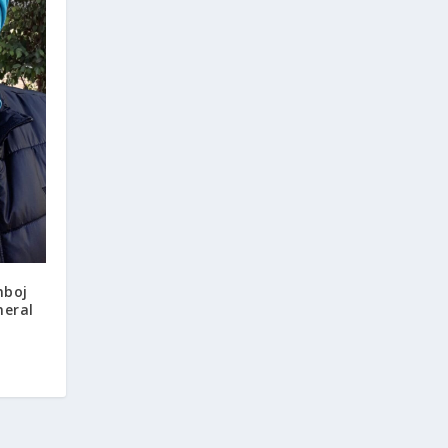
mboj
neral