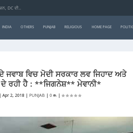
ਜ਼ਨ, DC ਦੀ...
INDIA
OTHERS
PUNJAB
RELIGIOUS
HOME PAGE
POLITI
ਲ ਦੇ ਜਵਾਬ ਵਿਚ ਮੋਦੀ ਸਰਕਾਰ ਲਵ ਜਿਹਾਦ ਅਤੇ
ੇ ਰਹੀ ਹੈ : **ਜਿਗਨੇਸ਼** ਮੇਵਾਨੀ*
|
Apr 2, 2018
|
PUNJAB
|
0
|