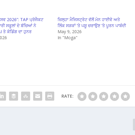
ਤਸਵ 2026”: TAP ਪ੍ਰੋਜੈਕਟ
ਜ਼ਿਲ੍ਹਾ ਮੈਜਿਸਟ੍ਰੇਟ ਵੱਲੋਂ ਮੇਨ ਹਾਈਵੇ ਅਤੇ
ੀ ਸਕੂਲਾਂ ਦੇ ਬੱਚਿਆਂ ਨੇ
ਲਿੰਕ ਸੜਕਾਂ ’ਤੇ ਪਸ਼ੂ ਚਰਾਉਣ ’ਤੇ ਪੂਰਨ ਪਾਬੰਦੀ
ਤੇ ਕੋਡਿੰਗ ਦਾ ਹੁਨਰ
May 9, 2026
2026
In "Moga"
"
RATE: