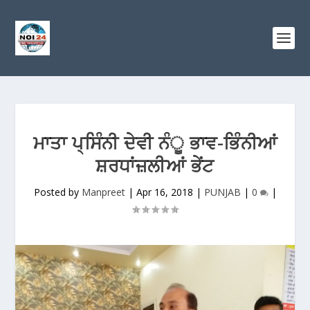
ਮਾਤਾ ਪ੍ਸਿੰਨੀ ਦੇਵੀ ਨੰੂ ਭਾਵ-ਭਿੰਨੀਆਂ
ਸ਼ਰਧਾਂਜ਼ਲੀਆਂ ਭੇਂਟ
Posted by
Manpreet
|
Apr 16, 2018
|
PUNJAB
|
0
|