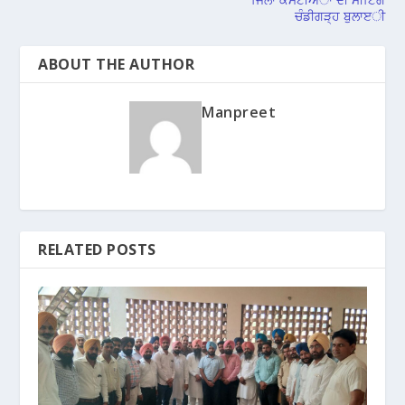
ਚੰਡੀਗੜ੍ਹ ਬੁਲਾੲੀ
ABOUT THE AUTHOR
Manpreet
RELATED POSTS