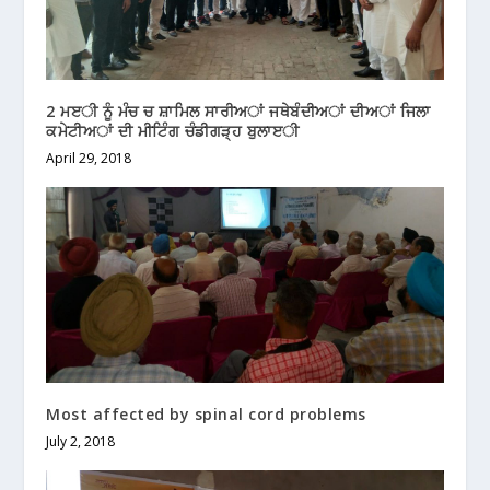
2 ਮੲੀ ਨੂੰ ਮੰਚ ਚ ਸ਼ਾਮਿਲ ਸਾਰੀਅਾਂ ਜਥੇਬੰਦੀਅਾਂ ਦੀਅਾਂ ਜਿਲਾ
ਕਮੇਟੀਅਾਂ ਦੀ ਮੀਟਿੰਗ ਚੰਡੀਗੜ੍ਹ ਬੁਲਾੲੀ
April 29, 2018
Most affected by spinal cord problems
July 2, 2018