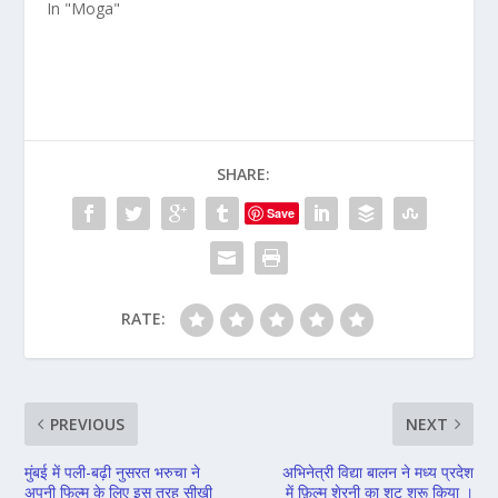
In "Moga"
SHARE:
Save
RATE:
PREVIOUS
NEXT
मुंबई में पली-बढ़ी नुसरत भरुचा ने
अभिनेत्री विद्या बालन ने मध्य प्रदेश
अपनी फिल्म के लिए इस तरह सीखी
में फ़िल्म शेरनी का शूट शुरू किया ।