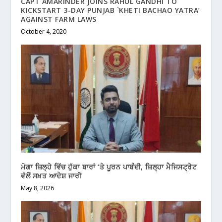
CAPT AMARINDER JOINS RAHUL GANDHI TO
KICKSTART 3-DAY PUNJAB `KHETI BACHAO YATRA’
AGAINST FARM LAWS
October 4, 2020
ਮੋਗਾ ਜ਼ਿਲ੍ਹੇ ਵਿੱਚ ਹੁੱਕਾ ਬਾਰਾਂ ‘ਤੇ ਪੂਰਨ ਪਾਬੰਦੀ, ਜ਼ਿਲ੍ਹਾ ਮੈਜਿਸਟ੍ਰੇਟ
ਵੱਲੋਂ ਸਖ਼ਤ ਆਦੇਸ਼ ਜਾਰੀ
May 8, 2026