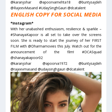
@karanjohar @apoorvamehta18 @buntysajdeh
@RajeevMasand #UdaySinghGauri @dcatalent
ENGLISH COPY FOR SOCIAL MEDIA
*Instagram*
With her unabashed enthusiasm, resilience & sparkle –
#ShanayaKapoor is all set to take over the screens
soon. She is ready to start the journey of her FIRST
FILM with @Dharmamovies this July. Watch out for the
announcement of the film! #DCASquad
@shanayakapoor02
@karanjohar @apoorva1972 @buntysajdeh
@rajeevmasand @udaysinghgauri @dcatalent