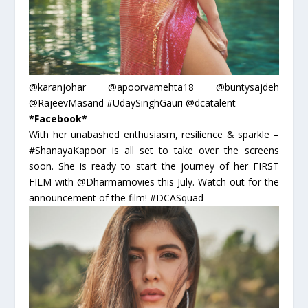
@karanjohar @apoorvamehta18 @buntysajdeh
@RajeevMasand #UdaySinghGauri @dcatalent
*Facebook*
With her unabashed enthusiasm, resilience & sparkle –
#ShanayaKapoor is all set to take over the screens
soon. She is ready to start the journey of her FIRST
FILM with @Dharmamovies this July. Watch out for the
announcement of the film! #DCASquad