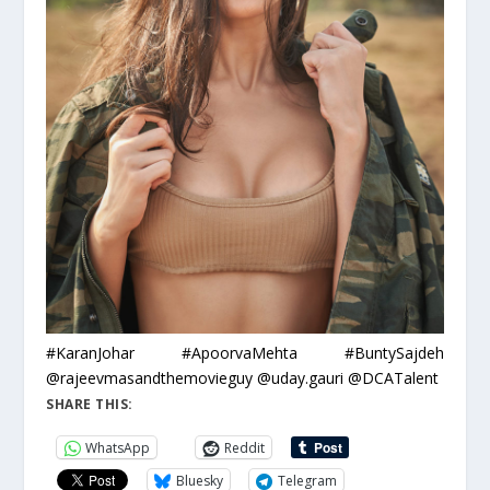
#KaranJohar #ApoorvaMehta #BuntySajdeh
@rajeevmasandthemovieguy @uday.gauri @DCATalent
SHARE THIS:
WhatsApp
Reddit
Bluesky
Telegram