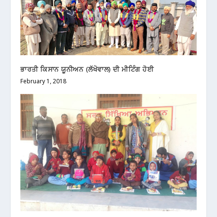
ਭਾਰਤੀ ਕਿਸਾਨ ਯੂਨੀਅਨ (ਲੱਖੋਵਾਲ) ਦੀ ਮੀਟਿੰਗ ਹੋਈ
February 1, 2018