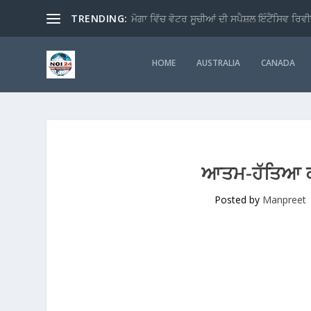
TRENDING:
ਮੋਗਾ ਵਿੱਚ ਵੋਟਰ ਸੂਚੀਆਂ ਦੀ ਸਪੈਸ਼ਲ ਇੰਟੈਂਸਿਵ ਰਿਵੀ
HOME
AUSTRALIA
CANADA
ਆਤਮ-ਹੱਤਿਆ ਕਰ 
Posted by
Manpreet