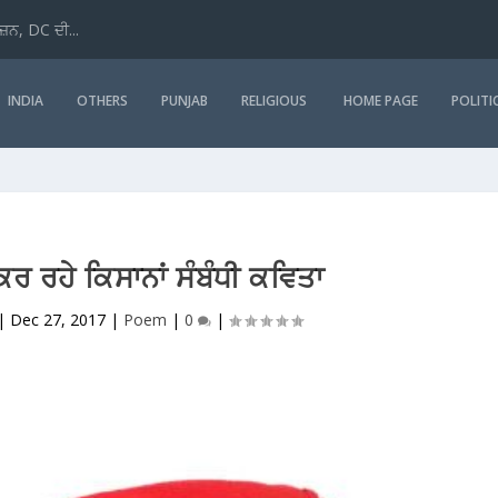
ਜ਼ਨ, DC ਦੀ...
INDIA
OTHERS
PUNJAB
RELIGIOUS
HOME PAGE
POLITI
ਰਹੇ ਕਿਸਾਨਾਂ ਸੰਬੰਧੀ ਕਵਿਤਾ
|
Dec 27, 2017
|
Poem
|
0
|