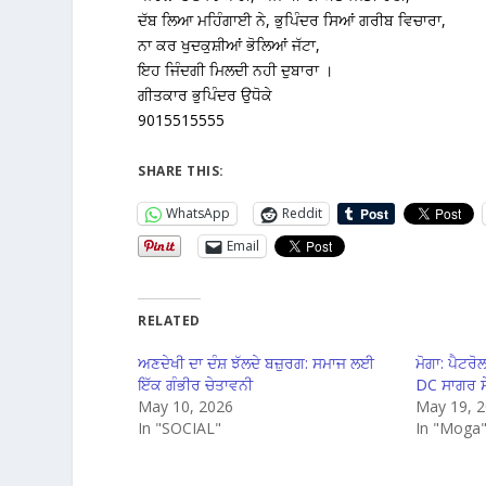
ਦੱਬ ਲਿਆ ਮਹਿੰਗਾਈ ਨੇ, ਭੁਪਿੰਦਰ ਸਿਆਂ ਗਰੀਬ ਵਿਚਾਰਾ,
ਨਾ ਕਰ ਖੁਦਕੁਸ਼ੀਆਂ ਭੋਲਿਆਂ ਜੱਟਾ,
ਇਹ ਜਿੰਦਗੀ ਮਿਲਦੀ ਨਹੀ ਦੁਬਾਰਾ ।
ਗੀਤਕਾਰ ਭੁਪਿੰਦਰ ਉਧੋਕੇ
9015515555
SHARE THIS:
WhatsApp
Reddit
Email
RELATED
ਅਣਦੇਖੀ ਦਾ ਦੰਸ਼ ਝੱਲਦੇ ਬਜ਼ੁਰਗ: ਸਮਾਜ ਲਈ
ਮੋਗਾ: ਪੈਟਰ
ਇੱਕ ਗੰਭੀਰ ਚੇਤਾਵਨੀ
DC ਸਾਗਰ ਸ
May 10, 2026
May 19, 
In "SOCIAL"
In "Moga