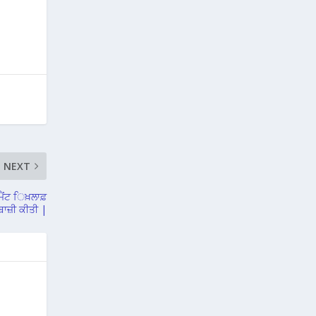
NEXT
ਮੈਂਟ ਿਖ਼ਲਾਫ਼
ਬਾਜ਼ੀ ਕੀਤੀ |