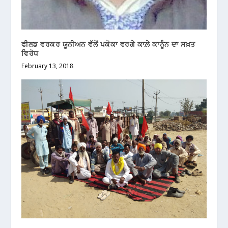
ਫੀਲਡ ਵਰਕਰ ਯੂਨੀਅਨ ਵੱਲੋਂ ਪਕੋਕਾ ਵਰਗੇ ਕਾਲ਼ੇ ਕਾਨੂੰਨ ਦਾ ਸਖ਼ਤ
ਵਿਰੋਧ
February 13, 2018