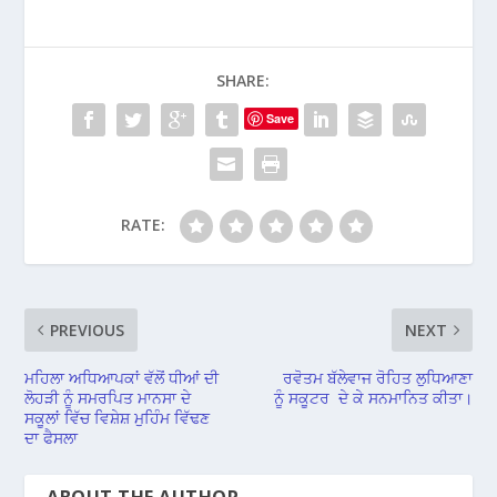
SHARE:
Save
RATE:
PREVIOUS
NEXT
ਮਹਿਲਾ ਅਧਿਆਪਕਾਂ ਵੱਲੋਂ ਧੀਆਂ ਦੀ
ਰਵੋਤਮ ਬੱਲੇਵਾਜ ਰੋਹਿਤ ਲੁਧਿਆਣਾ
ਲੋਹੜੀ ਨੂੰ ਸਮਰਪਿਤ ਮਾਨਸਾ ਦੇ
ਨੂੰ ਸਕੂਟਰ ਦੇ ਕੇ ਸਨਮਾਨਿਤ ਕੀਤਾ।
ਸਕੂਲਾਂ ਵਿੱਚ ਵਿਸ਼ੇਸ਼ ਮੁਹਿੰਮ ਵਿੱਢਣ
ਦਾ ਫੈਸਲਾ
ABOUT THE AUTHOR