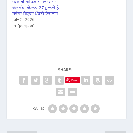
ਜਮੂਹਰੀ ਅਧਿਕਾਰ ਸਭਾ ਮੋਗਾ
ਵੱਲੋਂ ਵੱਡਾ ਐਲਾਨ: 27 ਜੁਲਾਈ ਨੂੰ
ਹੋਵੇਗਾ ਜ਼ਿਲ੍ਹਾ ਪੱਧਰੀ ਇਜਲਾਸ
July 2, 2026
In "punjabi"
SHARE:
Save
RATE: