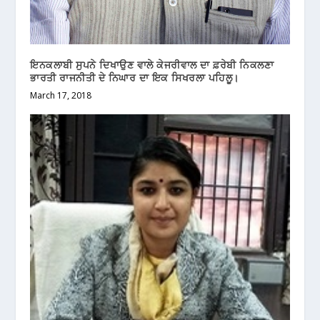
ਇਨਕਲਾਬੀ ਸੁਪਨੇ ਦਿਖਾਉਣ ਵਾਲੇ ਕੇਜਰੀਵਾਲ ਦਾ ਫ਼ਰੇਬੀ ਨਿਕਲਣਾ
ਭਾਰਤੀ ਰਾਜਨੀਤੀ ਦੇ ਨਿਘਾਰ ਦਾ ਇਕ ਸਿਖਰਲਾ ਪਹਿਲੂ।
March 17, 2018