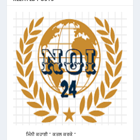
ਮਿੰਨੀ ਕਹਾਣੀ ” ਕਤਲ ਕਰਕੇ “