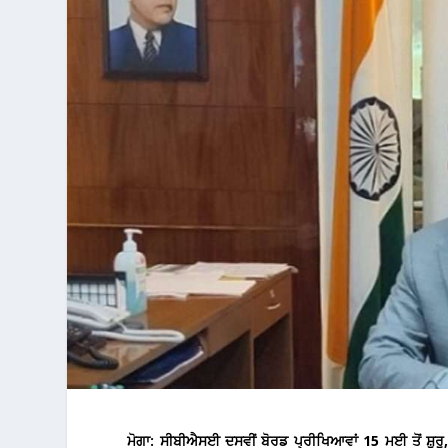
ਮੋਗਾ: ਸੀਬੀਐਸਈ ਦਸਵੀਂ ਬੋਰਡ ਪ੍ਰੀਖਿਆਵਾਂ 15 ਮਈ ਤੋਂ ਸ਼ੁਰ