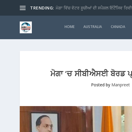
TRENDING:
ਮੋਗਾ ਵਿੱਚ ਵੋਟਰ ਸੂਚੀਆਂ ਦੀ ਸਪੈਸ਼ਲ ਇੰਟੈਂਸਿਵ ਰਿਵੀ
HOME
AUSTRALIA
CANADA
ਮੋਗਾ ‘ਚ ਸੀਬੀਐਸਈ ਬੋਰਡ ਪ੍ਰ
Posted by
Manpreet