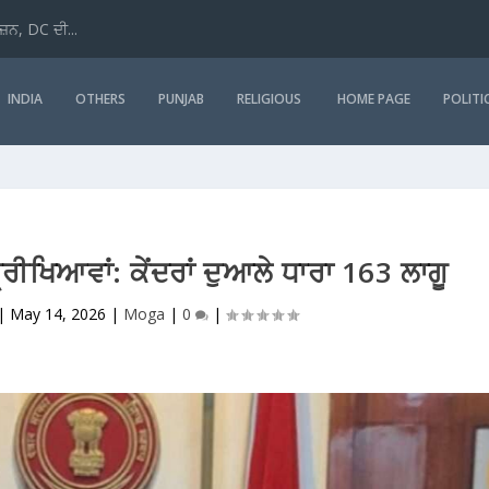
ਜ਼ਨ, DC ਦੀ...
INDIA
OTHERS
PUNJAB
RELIGIOUS
HOME PAGE
POLITI
ੀਖਿਆਵਾਂ: ਕੇਂਦਰਾਂ ਦੁਆਲੇ ਧਾਰਾ 163 ਲਾਗੂ
|
May 14, 2026
|
Moga
|
0
|