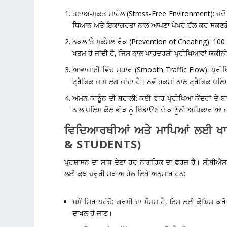
ਤਣਾਅ-ਮੁਕਤ ਮਾਹੌਲ (Stress-Free Environment):
ਜਦੋਂ
ਧਿਆਨ ਅਤੇ ਇਕਾਗਰਤਾ ਨਾਲ ਆਪਣਾ ਪੇਪਰ ਹੱਲ ਕਰ ਸਕਣਗ
ਨਕਲ ‘ਤੇ ਮੁਕੰਮਲ ਰੋਕ (Prevention of Cheating):
100 ਮ
ਖਤਮ ਹੋ ਜਾਂਦੀ ਹੈ, ਜਿਸ ਨਾਲ ਪਾਰਦਰਸ਼ੀ ਪ੍ਰੀਖਿਆਵਾਂ ਯਕੀ
ਆਵਾਜਾਈ ਵਿੱਚ ਸੁਧਾਰ (Smooth Traffic Flow):
ਪ੍ਰੀਖ
ਟ੍ਰੈਫਿਕ ਜਾਮ ਲੱਗ ਜਾਂਦਾ ਹੈ। ਨਵੇਂ ਹੁਕਮਾਂ ਨਾਲ ਟ੍ਰੈਫਿਕ ਪ
ਅਮਨ-ਕਾਨੂੰਨ ਦੀ ਬਹਾਲੀ:
ਕਈ ਵਾਰ ਪ੍ਰੀਖਿਆ ਕੇਂਦਰਾਂ ਦੇ ਬਾ
ਨਾਲ ਪੁਲਿਸ ਕੋਲ ਭੀੜ ਨੂੰ ਖਿੰਡਾਉਣ ਦੇ ਕਾਨੂੰਨੀ ਅਧਿਕਾਰ ਆ ਜ
ਵਿਦਿਆਰਥੀਆਂ ਅਤੇ ਮਾਪਿਆਂ ਲਈ 
& STUDENTS)
ਪ੍ਰਸ਼ਾਸਨ ਦਾ ਸਾਥ ਦੇਣਾ ਹਰ ਨਾਗਰਿਕ ਦਾ ਫਰਜ਼ ਹੈ।
ਸੀਬੀਐਸਈ
ਲਈ ਕੁਝ ਜ਼ਰੂਰੀ ਸੁਝਾਅ ਹੇਠ ਲਿਖੇ ਅਨੁਸਾਰ ਹਨ:
ਸਮੇਂ ਸਿਰ ਪਹੁੰਚੋ:
ਗਰਮੀ ਦਾ ਮੌਸਮ ਹੈ, ਇਸ ਲਈ ਕੋਸ਼ਿਸ਼ ਕਰੋ
ਦਾਖਲ ਹੋ ਜਾਣ।