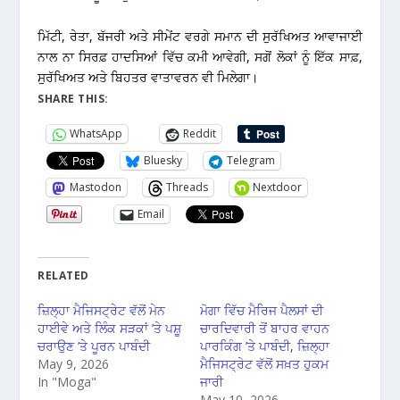
ਮਿੱਟੀ, ਰੇਤਾ, ਬੱਜਰੀ ਅਤੇ ਸੀਮੇਂਟ ਵਰਗੇ ਸਮਾਨ ਦੀ ਸੁਰੱਖਿਅਤ ਆਵਾਜਾਈ
ਨਾਲ ਨਾ ਸਿਰਫ਼ ਹਾਦਸਿਆਂ ਵਿੱਚ ਕਮੀ ਆਵੇਗੀ, ਸਗੋਂ ਲੋਕਾਂ ਨੂੰ ਇੱਕ ਸਾਫ਼,
ਸੁਰੱਖਿਅਤ ਅਤੇ ਬਿਹਤਰ ਵਾਤਾਵਰਨ ਵੀ ਮਿਲੇਗਾ।
SHARE THIS:
WhatsApp
Reddit
Bluesky
Telegram
Mastodon
Threads
Nextdoor
Email
RELATED
ਜ਼ਿਲ੍ਹਾ ਮੈਜਿਸਟ੍ਰੇਟ ਵੱਲੋਂ ਮੇਨ
ਮੋਗਾ ਵਿੱਚ ਮੈਰਿਜ ਪੈਲਸਾਂ ਦੀ
ਹਾਈਵੇ ਅਤੇ ਲਿੰਕ ਸੜਕਾਂ ’ਤੇ ਪਸ਼ੂ
ਚਾਰਦਿਵਾਰੀ ਤੋਂ ਬਾਹਰ ਵਾਹਨ
ਚਰਾਉਣ ’ਤੇ ਪੂਰਨ ਪਾਬੰਦੀ
ਪਾਰਕਿੰਗ ’ਤੇ ਪਾਬੰਦੀ, ਜ਼ਿਲ੍ਹਾ
May 9, 2026
ਮੈਜਿਸਟ੍ਰੇਟ ਵੱਲੋਂ ਸਖ਼ਤ ਹੁਕਮ
In "Moga"
ਜਾਰੀ
May 10, 2026